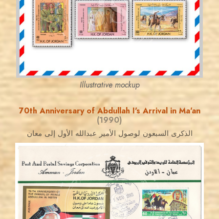
JS
EST. 2007
Illustrative mockup
70th Anniversary of Abdullah I's Arrival in Ma'an
(1990)
الذكرى السبعون لوصول الأمير عبدالله الأول إلى معان
JORDANSTAMPS.COM
JS