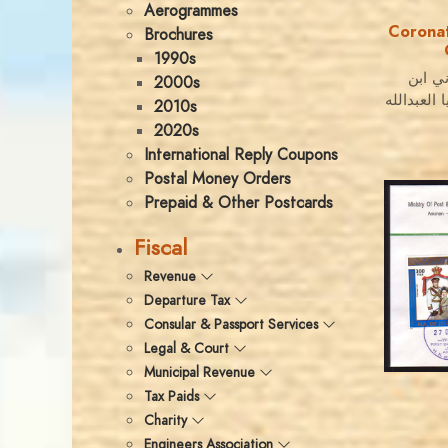
Aerogrammes
Coronat
Brochures
1990s
ني ابن
2000s
العبدالله
2010s
2020s
International Reply Coupons
Postal Money Orders
Prepaid & Other Postcards
Fiscal
Revenue
Departure Tax
Consular & Passport Services
Legal & Court
Municipal Revenue
Tax Paids
Charity
Engineers Association