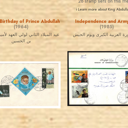
26 stamp sets on this th
ℹ Learn more about King Abdulla
Birthday of Prince Abdullah
Independence and Arm
(1964)
(1985)
ورة العربية الكبرى ويوم الجيش
عيد الميلاد الثاني لولي العهد لأمير
بن الحسين
MAHDI BSEISO
JORDANSTAMPS.COM
JS
JS
EST. 2007
EST. 2007