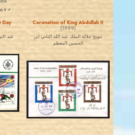
eme.
h II ↗
y Day
Coronation of King Abdullah II
(1999)
تتويج جلالة الملك عبد الله الثاني ابن
عيد الث
الحسين المعظم
JORDANSTAMPS.COM
JS
EST. 2007