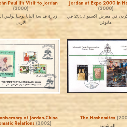
hn Paul II's Visit to Jordan
Jordan at Expo 2000 in H
(2000)
(2000)
مشاركة الأردن في معرض اكسبو 2000 في
زيارة قداسة البابا يوحنا بولس ال
هانوفر
الأردن
JORDANSTAMPS.COM
JORDANSTAMPS.COM
JS
JS
EST. 2007
EST. 2007
nniversary of Jordan-China
The Hashemites
(200
omatic Relations
(2002)
الهاشميون