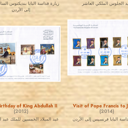
د الجلوس الملكي العاشر
زيارة قداسة البابا بنديكتوس ال
إلى الأردن
JORDANSTAMPS.COM
JORDANSTAMPS.COM
JS
JS
EST. 2007
EST. 2007
irthday of King Abdullah II
Visit of Pope Francis to 
(2012)
(2014)
داسة البابا فرنسيس إلى الأردن
عيد الميلاد الخمسين للملك عبد ال