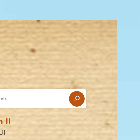
 II
ال