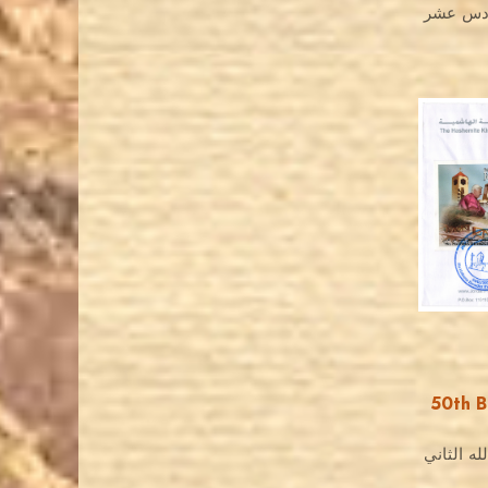
سادس عشر
50th B
له الثاني