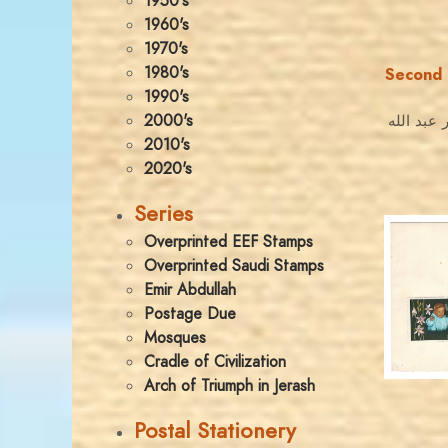
1950's
1960's
1970's
1980's
Second 
1990's
2000's
 عبد الله
2010's
2020's
Series
Overprinted EEF Stamps
Overprinted Saudi Stamps
Emir Abdullah
Postage Due
Mosques
Cradle of Civilization
Arch of Triumph in Jerash
Postal Stationery