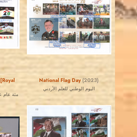
JORDANSTAMPS.COM
JS
EST. 2007
[Royal
National Flag Day
(2023)
)
اليوم الوطني للعلم الأردني
مئة عام ع
MAHDI BSEISO
JS