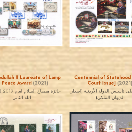
JORDANSTAMPS.COM
JORDANSTAMPS.COM
JS
JS
EST. 2007
EST. 2007
dullah II Laureate of Lamp
Centennial of Statehood 
f Peace Award
(2021)
Court Issue]
(2021
لى تأسيس الدولة الأردنية (اصدار
جائزة 
الديوان الملكي)
الله الثاني
JORDANSTAMPS.COM
JORDANSTAMPS.COM