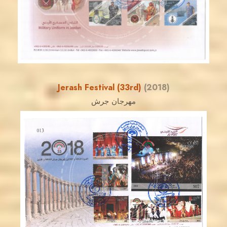
EST. 2007
Jerash Festival (33rd)
(2018)
مهرجان جرش
JORDANSTAMPS.COM
JS
EST. 2007