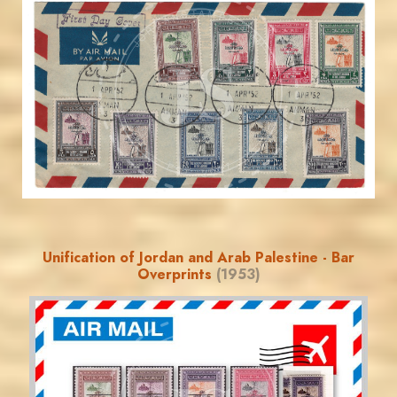
JORDANSTAMPS.COM
JS
EST. 2007
Unification of Jordan and Arab Palestine - Bar
Overprints
(1953)
JORDANSTAMPS.COM