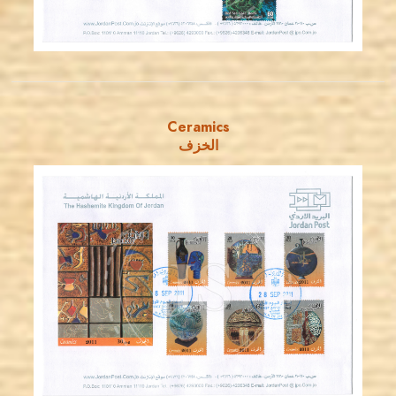
EST. 2007
Ceramics
الخزف
JORDANSTAMPS.COM
JS
EST. 2007