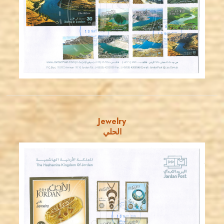
JS
EST. 2007
Jewelry
الحلي
JORDANSTAMPS.COM
JS