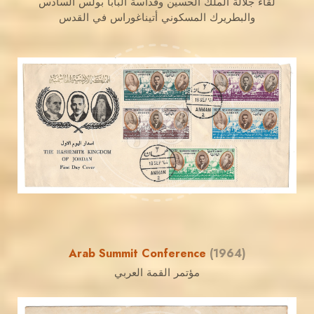
لقاء جلالة الملك الحسين وقداسة البابا بولس السادس
والبطريرك المسكوني أتيناغوراس في القدس
JORDANSTAMPS.COM
JS
EST. 2007
Arab Summit Conference
(1964)
مؤتمر القمة العربي