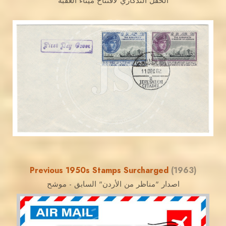
الحفل التذكاري لافتتاح ميناء العقبة
JORDANSTAMPS.COM
JS
EST. 2007
Previous 1950s Stamps Surcharged
(1963)
اصدار "مناظر من الأردن" السابق - موشح
JORDANSTAMPS.COM